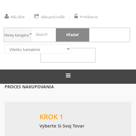
Môj účet
Nákupný košík
Prihlásenie
Hľadať
Všetky Kategórie
Nákupný Košík
0
(položiek)
0,00 €
PROCES NAKUPOVANIA
KROK 1
Vyberte Si Svoj Tovar