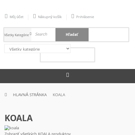
Môj účet
Nákupný košík
Prihlásenie
Hľadať
Všetky Kategórie
Nákupný Košík
0
(položiek)
0,00 €
HLAVNÁ STRÁNKA
KOALA
KOALA
Zobraziť všetkých KOALA produktov