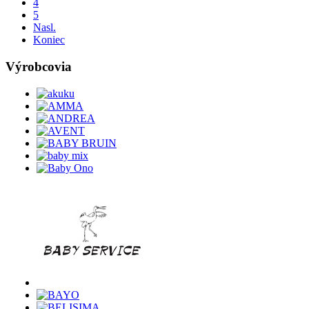
4
5
Nasl.
Koniec
Výrobcovia