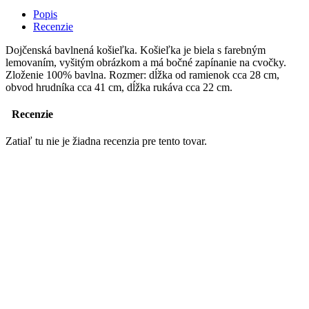
Popis
Recenzie
Dojčenská bavlnená košieľka. Košieľka je biela s farebným
lemovaním, vyšitým obrázkom a má bočné zapínanie na cvočky.
Zloženie 100% bavlna. Rozmer: dĺžka od ramienok cca 28 cm,
obvod hrudníka cca 41 cm, dĺžka rukáva cca 22 cm.
Recenzie
Zatiaľ tu nie je žiadna recenzia pre tento tovar.