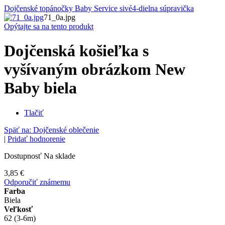
Dojčenské topánočky Baby Service sivé
4-dielna súpravička
71_0a.jpg
Opýtajte sa na tento produkt
Dojčenská košieľka s
vyšívaným obrázkom New
Baby biela
Tlačiť
Späť na: Dojčenské oblečenie
|
Pridať hodnorenie
Dostupnosť
Na sklade
3,85 €
Odporučiť známemu
Farba
Biela
Veľkosť
62 (3-6m)